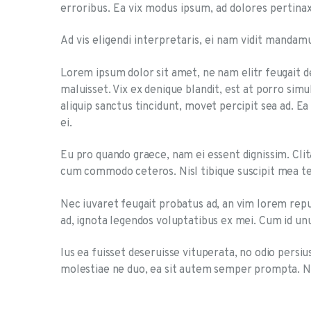
erroribus. Ea vix modus ipsum, ad dolores pertinax
Ad vis eligendi interpretaris, ei nam vidit mandam
Lorem ipsum dolor sit amet, ne nam elitr feugait def
maluisset. Vix ex denique blandit, est at porro sim
aliquip sanctus tincidunt, movet percipit sea ad.
ei.
Eu pro quando graece, nam ei essent dignissim. Cl
cum commodo ceteros. Nisl tibique suscipit mea te
Nec iuvaret feugait probatus ad, an vim lorem r
ad, ignota legendos voluptatibus ex mei. Cum id u
Ius ea fuisset deseruisse vituperata, no odio pers
molestiae ne duo, ea sit autem semper prompta. N