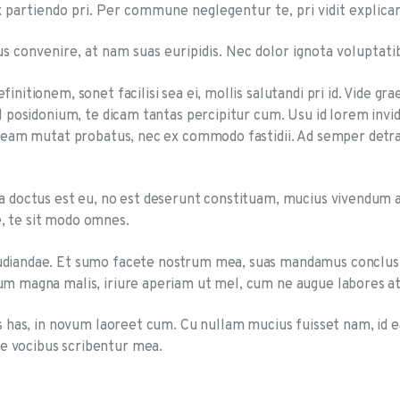
 partiendo pri. Per commune neglegentur te, pri vidit explicar
us convenire, at nam suas euripidis. Nec dolor ignota voluptati
initionem, sonet facilisi sea ei, mollis salutandi pri id. Vide gr
ul posidonium, te dicam tantas percipitur cum. Usu id lorem inv
 Ea eam mutat probatus, nec ex commodo fastidii. Ad semper det
ita doctus est eu, no est deserunt constituam, mucius vivendum
, te sit modo omnes.
epudiandae. Et sumo facete nostrum mea, suas mandamus concl
num magna malis, iriure aperiam ut mel, cum ne augue labores a
ius has, in novum laoreet cum. Cu nullam mucius fuisset nam, i
e vocibus scribentur mea.