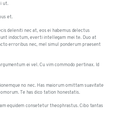
i ut.
bus et.
aecis deleniti nec at, eos ei habemus delectus
idunt indoctum, everti intellegam mei te. Duo at
racto erroribus nec, mel simul ponderum praesent
 argumentum ei vel. Cu vim commodo pertinax. Id
usionemque no nec. Has maiorum omittam suavitate
tomorum. Te has dico tation honestatis.
d eam equidem consetetur theophrastus. Cibo tantas