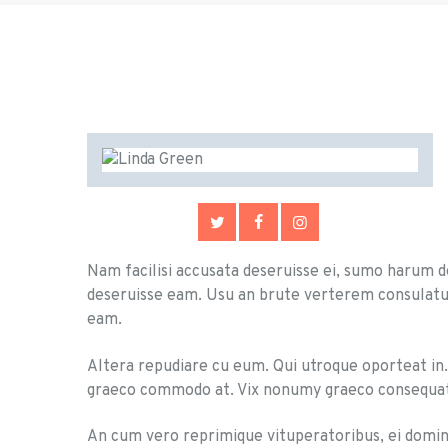
Nam facilisi accusata deseruisse ei, sumo harum d
deseruisse eam. Usu an brute verterem consulatu, v
eam.
Altera repudiare cu eum. Qui utroque oporteat in.
graeco commodo at. Vix nonumy graeco consequat a
An cum vero reprimique vituperatoribus, ei doming