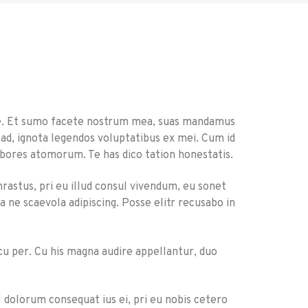
ae. Et sumo facete nostrum mea, suas mandamus
d, ignota legendos voluptatibus ex mei. Cum id
bores atomorum. Te has dico tation honestatis.
rastus, pri eu illud consul vivendum, eu sonet
 ne scaevola adipiscing. Posse elitr recusabo in
cu per. Cu his magna audire appellantur, duo
 dolorum consequat ius ei, pri eu nobis cetero