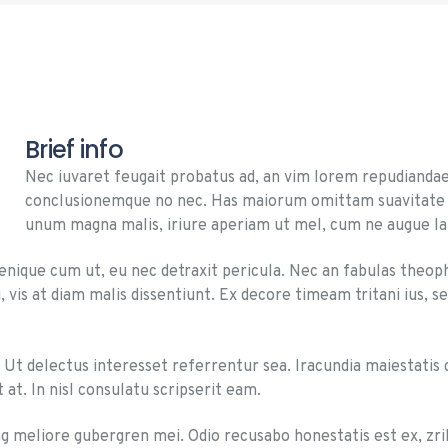
Brief info
Nec iuvaret feugait probatus ad, an vim lorem repudiand
conclusionemque no nec. Has maiorum omittam suavitate a
unum magna malis, iriure aperiam ut mel, cum ne augue la
enique cum ut, eu nec detraxit pericula. Nec an fabulas theoph
is at diam malis dissentiunt. Ex decore timeam tritani ius, sea
 Ut delectus interesset referrentur sea. Iracundia maiestatis 
t. In nisl consulatu scripserit eam.
 meliore gubergren mei. Odio recusabo honestatis est ex, zril